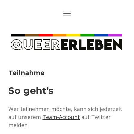
Menü
STARTSEITE
öffnen
TEILNAHME
QUEER
REGELN
ERLEBEN
EIN PAAR PERSÖNLICHE WORTE VOM TEAM
ÜBERSICHT DER TEILNEHMER*INNEN
Teilnahme
SCHWANGERSCHAFTSABBRÜCHE
So geht’s
Wer teilnehmen möchte, kann sich jederzeit
auf unserem
Team-Account
auf Twitter
melden.