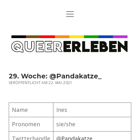
Menü
STARTSEITE
öffnen
TEILNAHME
QUEER
REGELN
ERLEBEN
EIN PAAR PERSÖNLICHE WORTE VOM TEAM
ÜBERSICHT DER TEILNEHMER*INNEN
29. Woche: @Pandakatze_
VERÖFFENTLICHT AM 22. MAI 2021
SCHWANGERSCHAFTSABBRÜCHE
Name
Ines
Pronomen
sie/she
Twitterhandle
@
Pandakatze_